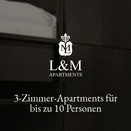
3-Zimmer-Apartments für
bis zu 10 Personen